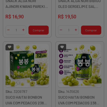
SNACK ALGA NORI
SNACK ALGA NORI BIBIGO
AJINORI KWANG PAREKIM
OLEO GERGELIM E SAL
15GR 3UN COREIA
3X5G 15G COREIA
R$ 16,90
R$ 19,50
Quantidade
Quantidade
Comprar
Comprar
Diminuir Quantidade
Adicionar Quantidade
Diminuir Quantidade
Adicionar Quantidade
Sku.
3209787
Sku.
1435626
SUCO HAITAI BONBON
SUCO HAITAI BONBON
UVA COM PEDACOS 238ML
UVA COM PEDACOS 238ML