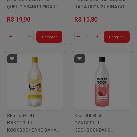
QUEIJO FRANGO PICANTE
NAMA UDON SUKINA COM
BIG BOWL 105G COREIA
TEMPERO 200G COREIA
R$ 19,90
R$ 15,80
Quantidade
Quantidade
Comprar
Comprar
Diminuir Quantidade
Adicionar Quantidade
Diminuir Quantidade
Adicionar Quantidade
Sku.
3199570
Sku.
3008938
MAKGEOLLI
MAKGEOLLI
KOOKSOONDANG BANANA
KOOKSOONDANG