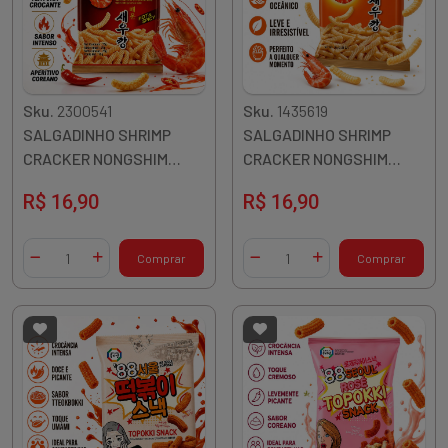
Sku.
2300541
Sku.
1435619
SALGADINHO SHRIMP
SALGADINHO SHRIMP
CRACKER NONGSHIM
CRACKER NONGSHIM
CAMARAO PICANT 75G
CAMARAO75G COREIA
R$ 16,90
R$ 16,90
COREIA
Quantidade
Quantidade
Comprar
Comprar
Diminuir Quantidade
Adicionar Quantidade
Diminuir Quantidade
Adicionar Quantidade