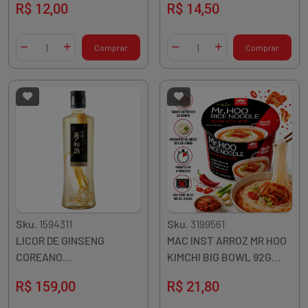
R$ 12,00
R$ 14,50
Quantidade
Quantidade
Comprar
Comprar
Diminuir Quantidade
Adicionar Quantidade
Diminuir Quantidade
Adicionar Quantidade
Sku.
1594311
Sku.
3199561
LICOR DE GINSENG
MAC INST ARROZ MR HOO
COREANO
KIMCHI BIG BOWL 92G
KOOKSOONDANG 375ML
COREIA
R$ 159,00
R$ 21,80
COREIA