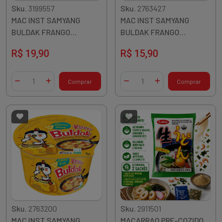
Sku.
3199557
Sku.
2763427
MAC INST SAMYANG
MAC INST SAMYANG
BULDAK FRANGO
BULDAK FRANGO
PICANTE BIG BOWL 105G
PICANTE COPO 70G
R$ 19,90
R$ 15,90
COREIA
COREIA
Quantidade
Quantidade
Comprar
Comprar
Diminuir Quantidade
Adicionar Quantidade
Diminuir Quantidade
Adicionar Quantidade
Sku.
2763200
Sku.
2911501
MAC INST SAMYANG
MACARRAO PRE-COZIDO