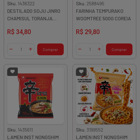
Sku.
1436322
Sku.
2588495
DESTILADO SOJU JINRO
FARINHA TEMPURAKO
CHAMISUL TORANJA
WOOMTREE 500G COREIA
360ML COREIA
R$ 34,80
R$ 29,80
Quantidade
Quantidade
Comprar
Comprar
Diminuir Quantidade
Adicionar Quantidade
Diminuir Quantidade
Adicionar Quantidade
Sku.
1435611
Sku.
3199552
LAMEN INST NONGSHIM
LAMEN INST NONGSHIM