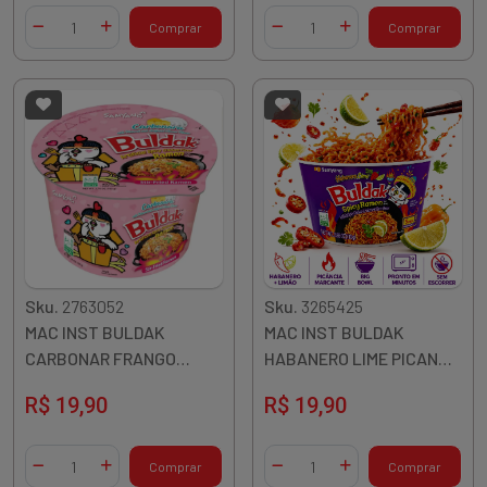
Quantidade
Quantidade
Comprar
Comprar
Diminuir Quantidade
Adicionar Quantidade
Diminuir Quantidade
Adicionar Quantidade
Sku.
2763052
Sku.
3265425
MAC INST BULDAK
MAC INST BULDAK
CARBONAR FRANGO
HABANERO LIME PICANTE
PICANTE BIG BOWL 105G
BIG BOWL 110G COREIA
R$ 19,90
R$ 19,90
COREIA
Quantidade
Quantidade
Comprar
Comprar
Diminuir Quantidade
Adicionar Quantidade
Diminuir Quantidade
Adicionar Quantidade