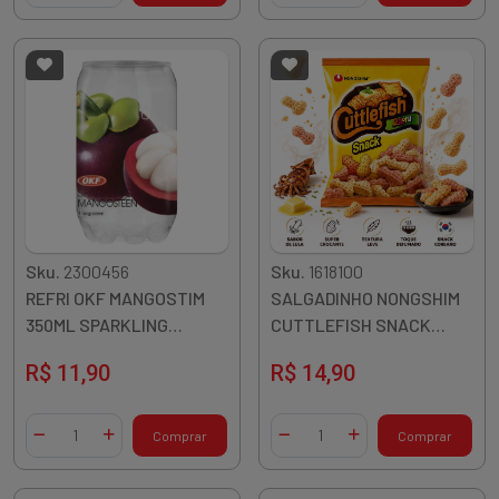
Sku.
2300456
Sku.
1618100
REFRI OKF MANGOSTIM
SALGADINHO NONGSHIM
350ML SPARKLING
CUTTLEFISH SNACK
MANGOSTEEN PETCAN
LULA 55G COREIA
R$ 11,90
R$ 14,90
COREIA
Quantidade
Quantidade
Comprar
Comprar
Diminuir Quantidade
Adicionar Quantidade
Diminuir Quantidade
Adicionar Quantidade