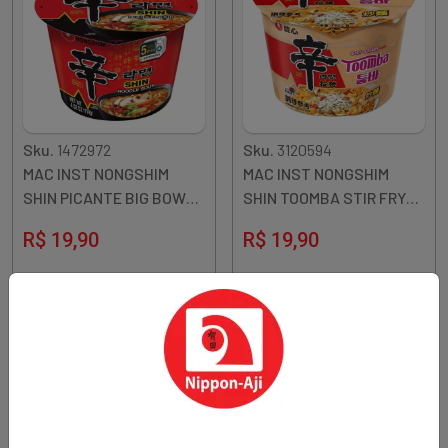
Sku.
1472972
Sku.
3120594
MAC INST NONGSHIM
MAC INST NONGSHIM
SHIN PICANTE BIG BOWL
SHIN TOOMBA STIR FRY
114G COREIA
PICANTE BIG BOWL 86G
R$ 19,90
R$ 19,90
Quantidade
Quantidade
Comprar
Comprar
Diminuir Quantidade
Adicionar Quantidade
Diminuir Quantidade
Adicionar Quantidade