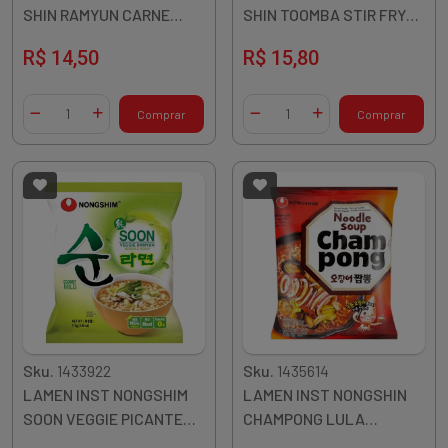
SHIN RAMYUN CARNE
SHIN TOOMBA STIR FRY
PICANTE 110G COREIA
PICANTE 137G COREIA
R$ 14,50
R$ 15,80
Quantidade
Quantidade
Comprar
Comprar
Diminuir Quantidade
Adicionar Quantidade
Diminuir Quantidade
Adicionar Quantidade
Sku.
1433922
Sku.
1435614
LAMEN INST NONGSHIM
LAMEN INST NONGSHIN
SOON VEGGIE PICANTE
CHAMPONG LULA
112G COREIA
PICANTE 124G COREIA