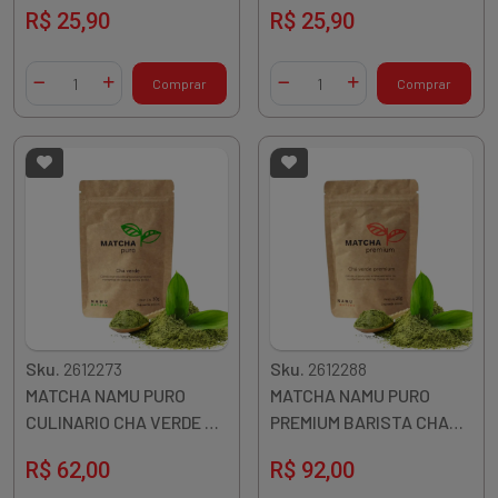
VINHO DE ARROZ 750ML
MORANGO VINHO DE
R$ 25,90
R$ 25,90
COREIA
ARROZ 750ML COREIA
Quantidade
Quantidade
Comprar
Comprar
Diminuir Quantidade
Adicionar Quantidade
Diminuir Quantidade
Adicionar Quantidade
Sku.
2612273
Sku.
2612288
MATCHA NAMU PURO
MATCHA NAMU PURO
CULINARIO CHA VERDE EM
PREMIUM BARISTA CHA
PO 30G COREIA
VERDE EM PO 30G COREIA
R$ 62,00
R$ 92,00