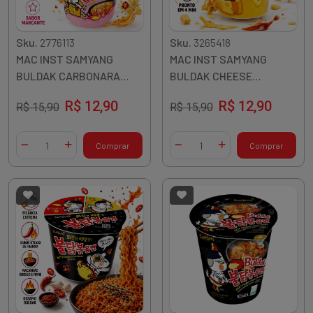
Sku.
2776113
Sku.
3265418
MAC INST SAMYANG
MAC INST SAMYANG
BULDAK CARBONARA
BULDAK CHEESE
PICANTE 80G COPO
PICANTE 70G COPO
R$ 12,90
R$ 12,90
R$ 15,90
R$ 15,90
COREIA
COREIA
Quantidade
Quantidade
Comprar
Comprar
Diminuir Quantidade
Adicionar Quantidade
Diminuir Quantidade
Adicionar Quantidade