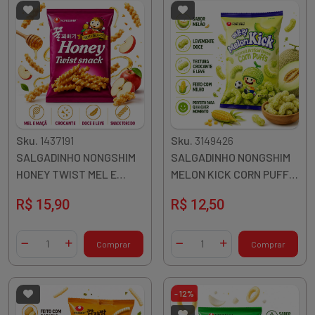
Sku.
1437191
Sku.
3149426
SALGADINHO NONGSHIM
SALGADINHO NONGSHIM
HONEY TWIST MEL E
MELON KICK CORN PUFFS
MACA 75G COREIA
MELAO 45G COREIA
R$ 15,90
R$ 12,50
Quantidade
Quantidade
Comprar
Comprar
Diminuir Quantidade
Adicionar Quantidade
Diminuir Quantidade
Adicionar Quantidade
- 12%