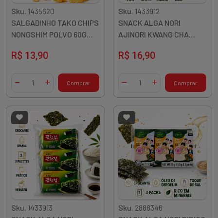
Sku.
1435620
Sku.
1433912
SALGADINHO TAKO CHIPS
SNACK ALGA NORI
NONGSHIM POLVO 60G
AJINORI KWANG CHA
COREIA
VERDE OLIVA 15G 3UN
R$ 13,90
R$ 16,90
COREIA
Quantidade
Quantidade
Comprar
Comprar
Diminuir Quantidade
Adicionar Quantidade
Diminuir Quantidade
Adicionar Quantidade
Sku.
1433913
Sku.
2888346