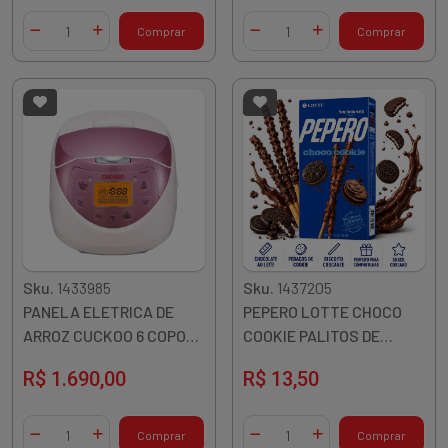
Quantidade
Quantidade
Comprar
Comprar
Diminuir Quantidade
Adicionar Quantidade
Diminuir Quantidade
Adicionar Quantidade
Sku.
1433985
Sku.
1437205
PANELA ELETRICA DE
PEPERO LOTTE CHOCO
ARROZ CUCKOO 6 COPOS
COOKIE PALITOS DE
127V CR-0631F COREIA
BISCOITO 32G COREIA
R$ 1.690,00
R$ 13,50
Quantidade
Quantidade
Comprar
Comprar
Diminuir Quantidade
Adicionar Quantidade
Diminuir Quantidade
Adicionar Quantidade