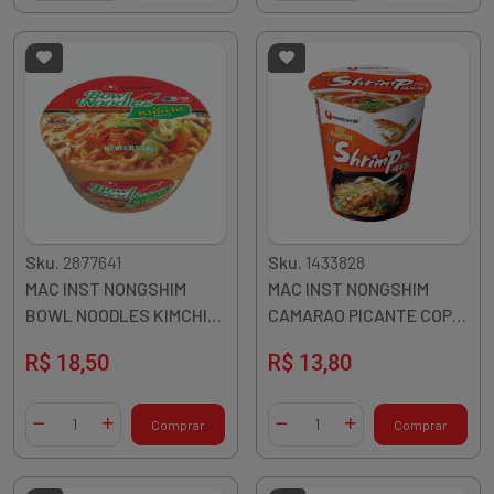
Sku.
2877641
Sku.
1433828
MAC INST NONGSHIM
MAC INST NONGSHIM
BOWL NOODLES KIMCHI
CAMARAO PICANTE COPO
86G COREIA
67G COREIA
R$ 18,50
R$ 13,80
Quantidade
Quantidade
Comprar
Comprar
Diminuir Quantidade
Adicionar Quantidade
Diminuir Quantidade
Adicionar Quantidade