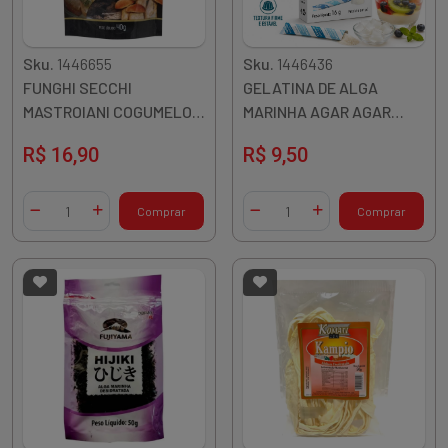
Sku.
1446655
Sku.
1446436
FUNGHI SECCHI
GELATINA DE ALGA
MASTROIANI COGUMELO
MARINHA AGAR AGAR
DESIDRATADO 40G
KANTEN GELIALGAS 16G
R$ 16,90
R$ 9,50
4UN
Quantidade
Quantidade
Comprar
Comprar
Diminuir Quantidade
Adicionar Quantidade
Diminuir Quantidade
Adicionar Quantidade