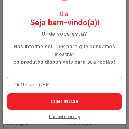
DESIDRATADA 50G CHINA
DESIDRATADA 100G CHINA
R$ 17,90
R$ 39,50
Olá,
Quantidade
Quantidade
Seja bem-vindo(a)!
Comprar
Comprar
Diminuir Quantidade
Adicionar Quantidade
Diminuir Quantidade
Adicionar Quantidade
Onde você está?
Nos informe seu CEP para que possamos
mostrar
os produtos disponíveis para sua região!
Sku.
1499517
Sku.
1446454
CONTINUAR
PAPEL DE ARROZ TOWA
PEIXE SECO IRIKO
22CM 340G VIETNA
CANANEIA MEDIO 50G
Não sei meu cep
R$ 39,90
R$ 19,50