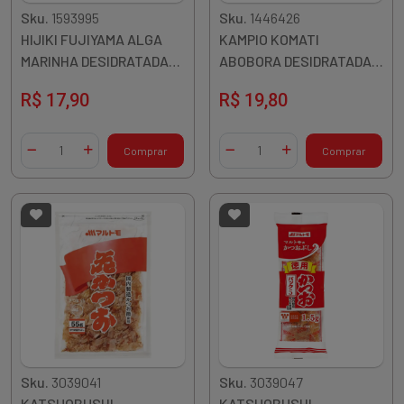
Sku.
1593995
Sku.
1446426
HIJIKI FUJIYAMA ALGA
KAMPIO KOMATI
MARINHA DESIDRATADA
ABOBORA DESIDRATADA
50G CHINA
EM TIRAS 50G CHINA
R$ 17,90
R$ 19,80
Quantidade
Quantidade
Comprar
Comprar
Diminuir Quantidade
Adicionar Quantidade
Diminuir Quantidade
Adicionar Quantidade
Sku.
3039041
Sku.
3039047
KATSUOBUSHI
KATSUOBUSHI