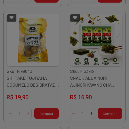
Sku.
1499843
Sku.
1433912
SHIITAKE FUJIYAMA
SNACK ALGA NORI
COGUMELO DESIDRATADO
AJINORI KWANG CHA
INTEIRO 50G CHINA
VERDE OLIVA 15G 3UN
R$ 19,90
R$ 16,90
COREIA
Quantidade
Quantidade
Comprar
Comprar
Diminuir Quantidade
Adicionar Quantidade
Diminuir Quantidade
Adicionar Quantidade