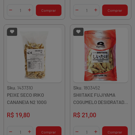
Quantidade
Quantidade
Comprar
Comprar
Diminuir Quantidade
Adicionar Quantidade
Diminuir Quantidade
Adicionar Quantidade
Sku.
1437310
Sku.
1803452
PEIXE SECO IRIKO
SHIITAKE FUJIYAMA
CANANEIA N2 100G
COGUMELO DESIDRATADO
FATIADO 50G CHINA
R$ 19,80
R$ 21,00
Quantidade
Quantidade
Comprar
Comprar
Diminuir Quantidade
Adicionar Quantidade
Diminuir Quantidade
Adicionar Quantidade