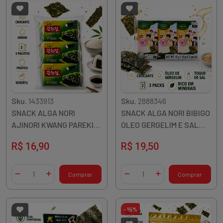
Sku.
1433913
Sku.
2888346
SNACK ALGA NORI
SNACK ALGA NORI BIBIGO
AJINORI KWANG PAREKIM
OLEO GERGELIM E SAL
15GR 3UN COREIA
3X5G 15G COREIA
R$ 16,90
R$ 19,50
Quantidade
Quantidade
Comprar
Comprar
Diminuir Quantidade
Adicionar Quantidade
Diminuir Quantidade
Adicionar Quantidade
- 15%