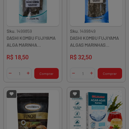
Sku.
1499859
Sku.
1499849
DASHI KOMBU FUJIYAMA
DASHI KOMBU FUJIYAMA
ALGA MARINHA
ALGAS MARINHAS
DESIDRATADA 50G CHINA
DESIDRATADAS 100G
R$ 18,50
R$ 32,50
CHINA
Quantidade
Quantidade
Comprar
Comprar
Diminuir Quantidade
Adicionar Quantidade
Diminuir Quantidade
Adicionar Quantidade