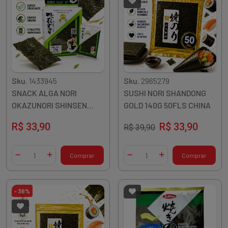
Sku.
1433945
Sku.
2965279
SNACK ALGA NORI
SUSHI NORI SHANDONG
OKAZUNORI SHINSEN
GOLD 140G 50FLS CHINA
TEMPERADA 20G 8UN
R$ 33,90
R$ 33,90
R$ 39,90
CHINA
Quantidade
Quantidade
Comprar
Comprar
Diminuir Quantidade
Adicionar Quantidade
Diminuir Quantidade
Adicionar Quantidade
- 36%