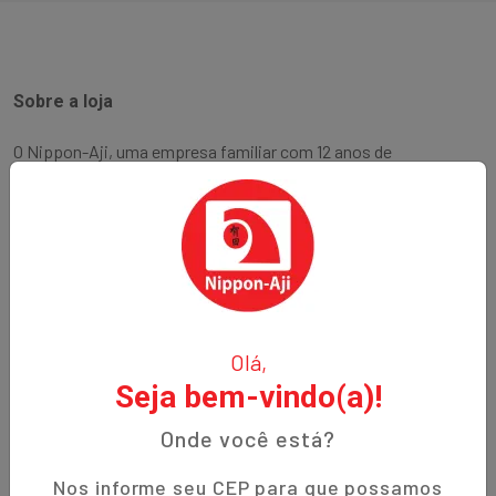
Sobre a loja
O Nippon-Aji, uma empresa familiar com 12 anos de
experiência, é especializada em produtos orientais e naturais.
Fundada no bairro Bigorrilho em Curitiba, temos o
compromisso de oferecer aos nossos clientes qualidade,
preços justos e um atendimento excepcional. Descubra a
autenticidade e a tradição em cada produto!
Institucional
Olá,
Seja bem-vindo(a)!
Termos de Uso
Política de Privacidade
Onde você está?
Prazos de Entrega
Nos informe seu CEP para que possamos