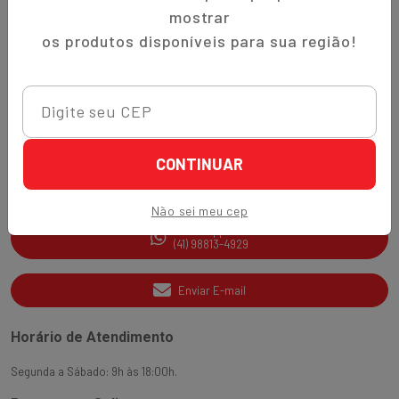
Trocas e Devoluções
mostrar
Quem Somos
os produtos disponíveis para sua região!
Perguntas Frequentes
Nippon-Aji App
Ajuda e Suporte
CONTINUAR
SAC
(41) 3538-2177
Não sei meu cep
WhatsApp
(41) 98813-4929
Enviar E-mail
Horário de Atendimento
Segunda a Sábado: 9h às 18:00h.