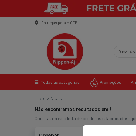
Entregas para o CEP
Promoções
Todas as categorias
Ar
Início
Vitaliv
Não encontramos resultados em
!
Confira a nossa lista de produtos relacionados, 
Ordenar