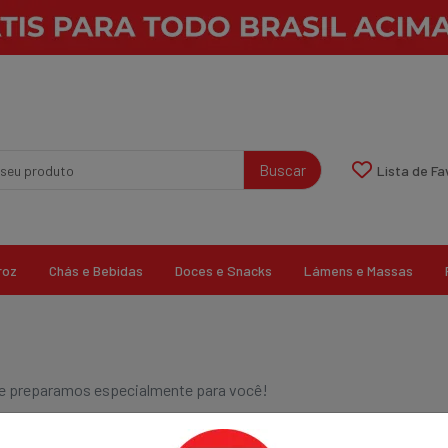
Buscar
Lista de Fa
roz
Chás e Bebidas
Doces e Snacks
Lámens e Massas
que preparamos especialmente para você!
0 resultados