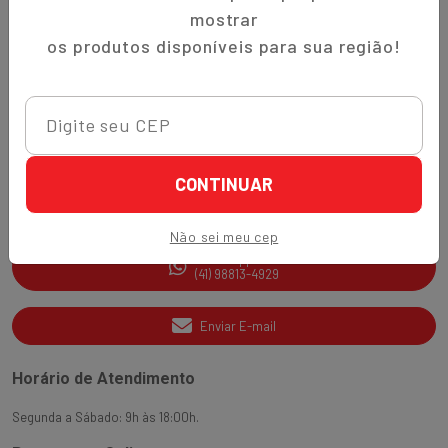
Trocas e Devoluções
mostrar
Quem Somos
os produtos disponíveis para sua região!
Perguntas Frequentes
Nippon-Aji App
Ajuda e Suporte
CONTINUAR
SAC
(41) 3538-2177
Não sei meu cep
WhatsApp
(41) 98813-4929
Enviar E-mail
Horário de Atendimento
Segunda a Sábado: 9h às 18:00h.