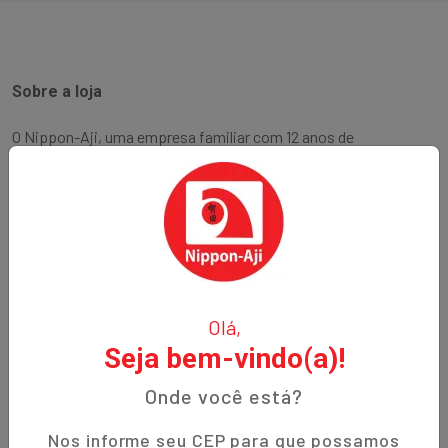
Sobre a loja
O Nippon-Aji, uma empresa familiar com 12 anos de
experiência, é especializada em produtos orientais e naturais.
Fundada no bairro Bigorrilho em Curitiba, temos o
compromisso de oferecer aos nossos clientes qualidade,
preços justos e um atendimento excepcional. Descubra a
autenticidade e a tradição em cada produto!
Institucional
Olá,
Seja bem-vindo(a)!
Termos de Uso
Política de Privacidade
Onde você está?
Prazos de Entrega
Nos informe seu CEP para que possamos