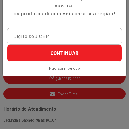
Trocas e Devoluções
mostrar
Quem Somos
os produtos disponíveis para sua região!
Perguntas Frequentes
Nippon-Aji App
Ajuda e Suporte
CONTINUAR
SAC
(41) 3538-2177
Não sei meu cep
WhatsApp
(41) 98813-4929
Enviar E-mail
Horário de Atendimento
Segunda a Sábado: 9h às 18:00h.