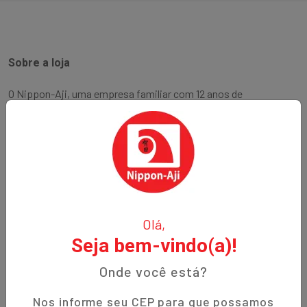
Sobre a loja
O Nippon-Aji, uma empresa familiar com 12 anos de
experiência, é especializada em produtos orientais e naturais.
Fundada no bairro Bigorrilho em Curitiba, temos o
compromisso de oferecer aos nossos clientes qualidade,
preços justos e um atendimento excepcional. Descubra a
autenticidade e a tradição em cada produto!
Institucional
Olá,
Seja bem-vindo(a)!
Termos de Uso
Política de Privacidade
Onde você está?
Prazos de Entrega
Nos informe seu CEP para que possamos