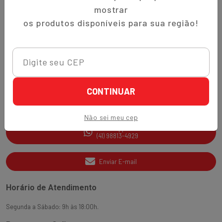
Trocas e Devoluções
mostrar
Quem Somos
os produtos disponíveis para sua região!
Perguntas Frequentes
Nippon-Aji App
Ajuda e Suporte
CONTINUAR
SAC
(41) 3538-2177
Não sei meu cep
WhatsApp
(41) 98813-4929
Enviar E-mail
Horário de Atendimento
Segunda a Sábado: 9h às 18:00h.