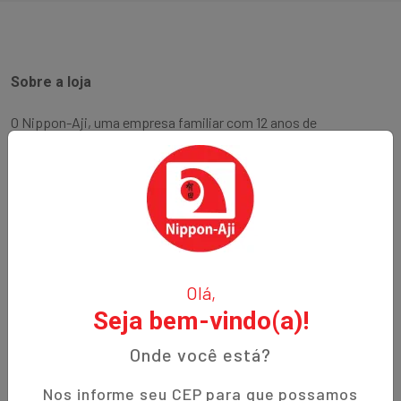
Sobre a loja
O Nippon-Aji, uma empresa familiar com 12 anos de
experiência, é especializada em produtos orientais e naturais.
Fundada no bairro Bigorrilho em Curitiba, temos o
compromisso de oferecer aos nossos clientes qualidade,
preços justos e um atendimento excepcional. Descubra a
autenticidade e a tradição em cada produto!
Institucional
Olá,
Seja bem-vindo(a)!
Termos de Uso
Política de Privacidade
Onde você está?
Prazos de Entrega
Nos informe seu CEP para que possamos