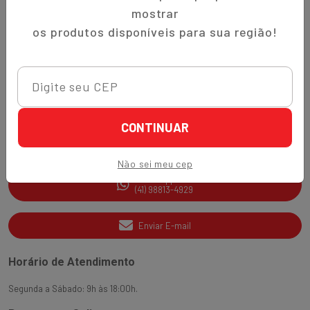
Trocas e Devoluções
mostrar
Quem Somos
os produtos disponíveis para sua região!
Perguntas Frequentes
Nippon-Aji App
Ajuda e Suporte
CONTINUAR
SAC
(41) 3538-2177
Não sei meu cep
WhatsApp
(41) 98813-4929
Enviar E-mail
Horário de Atendimento
Segunda a Sábado: 9h às 18:00h.