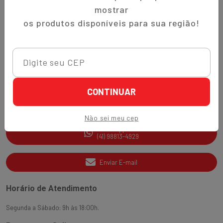
Trocas e Devoluções
mostrar
Quem Somos
os produtos disponíveis para sua região!
Perguntas Frequentes
Nippon-Aji App
Ajuda e Suporte
CONTINUAR
SAC
(41) 3538-2177
Não sei meu cep
WhatsApp
(41) 98813-4929
Enviar E-mail
Horário de Atendimento
Segunda a Sábado: 9h às 18:00h.