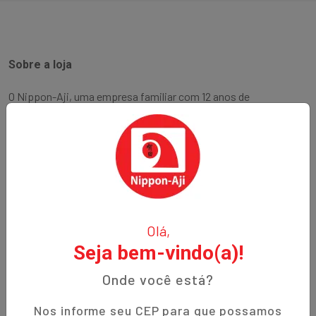
Sobre a loja
O Nippon-Aji, uma empresa familiar com 12 anos de
experiência, é especializada em produtos orientais e naturais.
Fundada no bairro Bigorrilho em Curitiba, temos o
compromisso de oferecer aos nossos clientes qualidade,
preços justos e um atendimento excepcional. Descubra a
autenticidade e a tradição em cada produto!
Institucional
Olá,
Seja bem-vindo(a)!
Termos de Uso
Política de Privacidade
Onde você está?
Prazos de Entrega
Nos informe seu CEP para que possamos