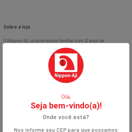
Sobre a loja
O Nippon-Aji, uma empresa familiar com 12 anos de
experiência, é especializada em produtos orientais e naturais.
Fundada no bairro Bigorrilho em Curitiba, temos o
compromisso de oferecer aos nossos clientes qualidade,
preços justos e um atendimento excepcional. Descubra a
autenticidade e a tradição em cada produto!
Institucional
Olá,
Seja bem-vindo(a)!
Termos de Uso
Política de Privacidade
Onde você está?
Prazos de Entrega
Nos informe seu CEP para que possamos