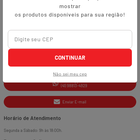
Trocas e Devoluções
mostrar
Quem Somos
os produtos disponíveis para sua região!
Perguntas Frequentes
Nippon-Aji App
Ajuda e Suporte
CONTINUAR
SAC
(41) 3538-2177
Não sei meu cep
WhatsApp
(41) 98813-4929
Enviar E-mail
Horário de Atendimento
Segunda a Sábado: 9h às 18:00h.