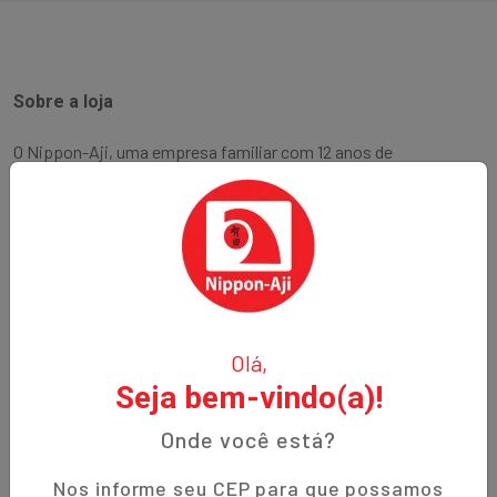
Sobre a loja
O Nippon-Aji, uma empresa familiar com 12 anos de
experiência, é especializada em produtos orientais e naturais.
Fundada no bairro Bigorrilho em Curitiba, temos o
compromisso de oferecer aos nossos clientes qualidade,
preços justos e um atendimento excepcional. Descubra a
autenticidade e a tradição em cada produto!
Institucional
Olá,
Seja bem-vindo(a)!
Termos de Uso
Política de Privacidade
Onde você está?
Prazos de Entrega
Nos informe seu CEP para que possamos