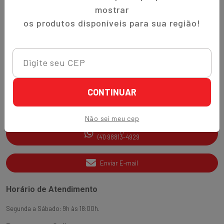
Trocas e Devoluções
mostrar
Quem Somos
os produtos disponíveis para sua região!
Perguntas Frequentes
Nippon-Aji App
Ajuda e Suporte
CONTINUAR
SAC
(41) 3538-2177
Não sei meu cep
WhatsApp
(41) 98813-4929
Enviar E-mail
Horário de Atendimento
Segunda a Sábado: 9h às 18:00h.