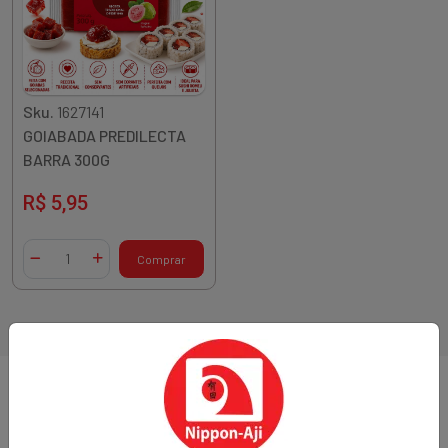
Sku.
1627141
GOIABADA PREDILECTA
BARRA 300G
R$ 5,95
Quantidade
Comprar
Diminuir Quantidade
Adicionar Quantidade
1 resultados
Sobre a loja