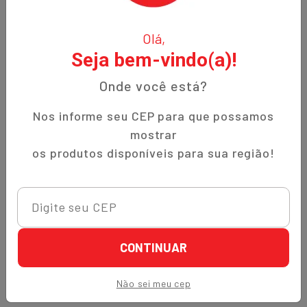
O Nippon-Aji, uma empresa familiar com 12 anos de
Olá,
experiência, é especializada em produtos orientais e naturais.
Seja bem-vindo(a)!
Fundada no bairro Bigorrilho em Curitiba, temos o
compromisso de oferecer aos nossos clientes qualidade,
Onde você está?
preços justos e um atendimento excepcional. Descubra a
autenticidade e a tradição em cada produto!
Nos informe seu CEP para que possamos
mostrar
Institucional
os produtos disponíveis para sua região!
Termos de Uso
Política de Privacidade
Prazos de Entrega
Trocas e Devoluções
CONTINUAR
Quem Somos
Não sei meu cep
Perguntas Frequentes