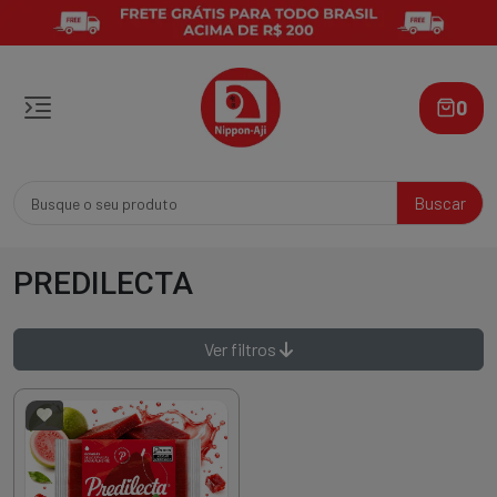
0
Buscar
PREDILECTA
Ver filtros