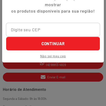
Trocas e Devoluções
mostrar
Quem Somos
os produtos disponíveis para sua região!
Perguntas Frequentes
Nippon-Aji App
Ajuda e Suporte
CONTINUAR
SAC
(41) 3538-2177
Não sei meu cep
WhatsApp
(41) 98813-4929
Enviar E-mail
Horário de Atendimento
Segunda a Sábado: 9h às 18:00h.