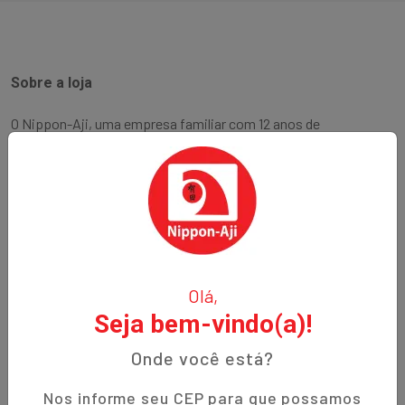
Sobre a loja
O Nippon-Aji, uma empresa familiar com 12 anos de
experiência, é especializada em produtos orientais e naturais.
Fundada no bairro Bigorrilho em Curitiba, temos o
compromisso de oferecer aos nossos clientes qualidade,
preços justos e um atendimento excepcional. Descubra a
autenticidade e a tradição em cada produto!
Institucional
Olá,
Seja bem-vindo(a)!
Termos de Uso
Política de Privacidade
Onde você está?
Prazos de Entrega
Nos informe seu CEP para que possamos