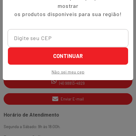
Trocas e Devoluções
mostrar
Quem Somos
os produtos disponíveis para sua região!
Perguntas Frequentes
Nippon-Aji App
Ajuda e Suporte
CONTINUAR
SAC
(41) 3538-2177
Não sei meu cep
WhatsApp
(41) 98813-4929
Enviar E-mail
Horário de Atendimento
Segunda a Sábado: 9h às 18:00h.