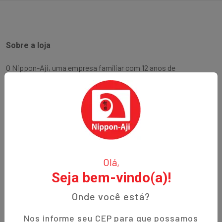
Sobre a loja
O Nippon-Aji, uma empresa familiar com 12 anos de
experiência, é especializada em produtos orientais e naturais.
Fundada no bairro Bigorrilho em Curitiba, temos o
compromisso de oferecer aos nossos clientes qualidade,
preços justos e um atendimento excepcional. Descubra a
autenticidade e a tradição em cada produto!
Institucional
Olá,
Seja bem-vindo(a)!
Termos de Uso
Política de Privacidade
Onde você está?
Prazos de Entrega
Nos informe seu CEP para que possamos