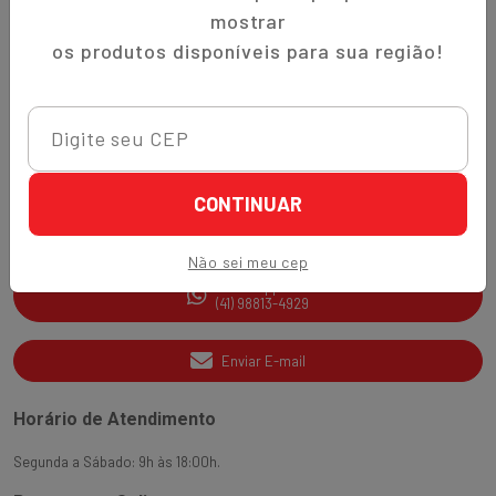
Trocas e Devoluções
mostrar
Quem Somos
os produtos disponíveis para sua região!
Perguntas Frequentes
Nippon-Aji App
Ajuda e Suporte
CONTINUAR
SAC
(41) 3538-2177
Não sei meu cep
WhatsApp
(41) 98813-4929
Enviar E-mail
Horário de Atendimento
Segunda a Sábado: 9h às 18:00h.