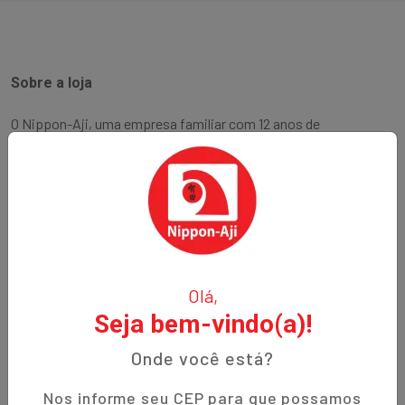
Sobre a loja
O Nippon-Aji, uma empresa familiar com 12 anos de
experiência, é especializada em produtos orientais e naturais.
Fundada no bairro Bigorrilho em Curitiba, temos o
compromisso de oferecer aos nossos clientes qualidade,
preços justos e um atendimento excepcional. Descubra a
autenticidade e a tradição em cada produto!
Institucional
Olá,
Seja bem-vindo(a)!
Termos de Uso
Política de Privacidade
Onde você está?
Prazos de Entrega
Nos informe seu CEP para que possamos