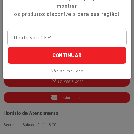
Trocas e Devoluções
mostrar
Quem Somos
os produtos disponíveis para sua região!
Perguntas Frequentes
Nippon-Aji App
Ajuda e Suporte
CONTINUAR
SAC
(41) 3538-2177
Não sei meu cep
WhatsApp
(41) 98813-4929
Enviar E-mail
Horário de Atendimento
Segunda a Sábado: 9h às 18:00h.