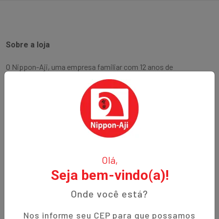
Sobre a loja
O Nippon-Aji, uma empresa familiar com 12 anos de
experiência, é especializada em produtos orientais e naturais.
Fundada no bairro Bigorrilho em Curitiba, temos o
compromisso de oferecer aos nossos clientes qualidade,
preços justos e um atendimento excepcional. Descubra a
autenticidade e a tradição em cada produto!
Institucional
Olá,
Seja bem-vindo(a)!
Termos de Uso
Política de Privacidade
Onde você está?
Prazos de Entrega
Nos informe seu CEP para que possamos