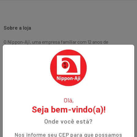
Sobre a loja
O Nippon-Aji, uma empresa familiar com 12 anos de
experiência, é especializada em produtos orientais e naturais.
Fundada no bairro Bigorrilho em Curitiba, temos o
compromisso de oferecer aos nossos clientes qualidade,
preços justos e um atendimento excepcional. Descubra a
autenticidade e a tradição em cada produto!
Institucional
Olá,
Seja bem-vindo(a)!
Termos de Uso
Política de Privacidade
Onde você está?
Prazos de Entrega
Nos informe seu CEP para que possamos