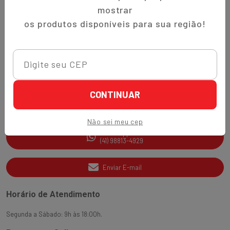
Trocas e Devoluções
mostrar
Quem Somos
os produtos disponíveis para sua região!
Perguntas Frequentes
Nippon-Aji App
Ajuda e Suporte
CONTINUAR
SAC
(41) 3538-2177
Não sei meu cep
WhatsApp
(41) 98813-4929
Enviar E-mail
Horário de Atendimento
Segunda a Sábado: 9h às 18:00h.