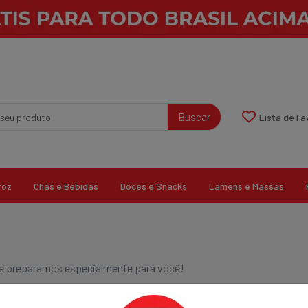
Buscar
Lista de Fa
roz
Chás e Bebidas
Doces e Snacks
Lámens e Massas
que preparamos especialmente para você!
0 resultados