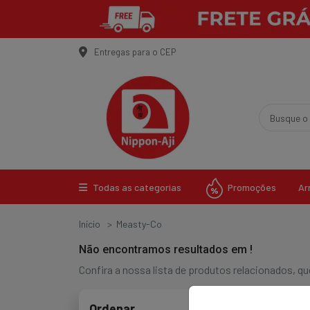
Entregas para o CEP
Promoções
Todas as categorias
Ar
Início
Measty-Co
Não encontramos resultados em
!
Confira a nossa lista de produtos relacionados, 
Ordenar