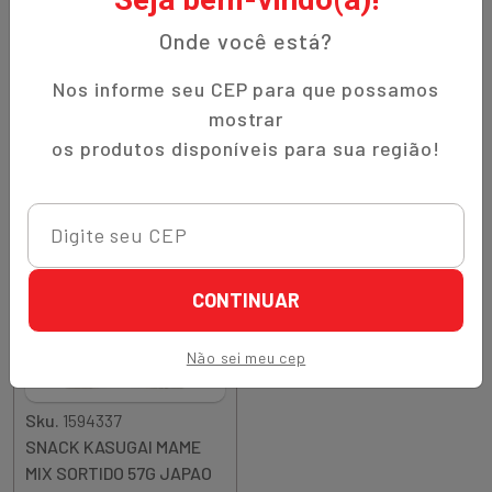
BALA KASUGAI
SNACK KASUGAI GREEN
MUSKMELON MELAO 115G
MAME ORIGINAL ERVILHA
Onde você está?
JAPAO
73G JAPAO
R$ 26,90
R$ 21,80
Nos informe seu CEP para que possamos
mostrar
Quantidade
Quantidade
Comprar
Comprar
os produtos disponíveis para sua região!
Diminuir Quantidade
Adicionar Quantidade
Diminuir Quantidade
Adicionar Quantidade
CONTINUAR
Não sei meu cep
Sku.
1594337
SNACK KASUGAI MAME
MIX SORTIDO 57G JAPAO