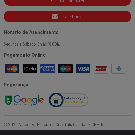
(41) 98813-4929
Enviar E-mail
Horário de Atendimento
Segunda a Sábado: 9h às 18:00h.
Pagamento Online
Segurança
©
2026
NipponAji Produtos Orientais Curitiba
- CNPJ:
10.933.178/0001-49
- Todos os direitos reservados.