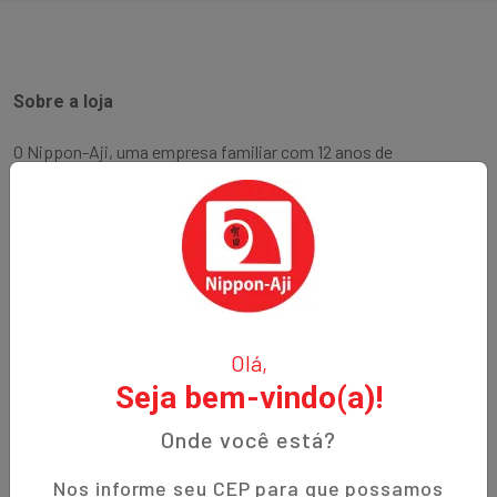
Sobre a loja
O Nippon-Aji, uma empresa familiar com 12 anos de
experiência, é especializada em produtos orientais e naturais.
Fundada no bairro Bigorrilho em Curitiba, temos o
compromisso de oferecer aos nossos clientes qualidade,
preços justos e um atendimento excepcional. Descubra a
autenticidade e a tradição em cada produto!
Institucional
Olá,
Seja bem-vindo(a)!
Termos de Uso
Política de Privacidade
Onde você está?
Prazos de Entrega
Nos informe seu CEP para que possamos