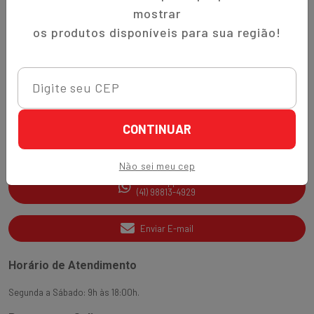
Trocas e Devoluções
mostrar
Quem Somos
os produtos disponíveis para sua região!
Perguntas Frequentes
Nippon-Aji App
Ajuda e Suporte
CONTINUAR
SAC
(41) 3538-2177
Não sei meu cep
WhatsApp
(41) 98813-4929
Enviar E-mail
Horário de Atendimento
Segunda a Sábado: 9h às 18:00h.