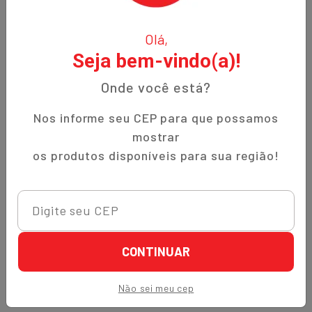
O Nippon-Aji, uma empresa familiar com 12 anos de
Olá,
experiência, é especializada em produtos orientais e naturais.
Seja bem-vindo(a)!
Fundada no bairro Bigorrilho em Curitiba, temos o
compromisso de oferecer aos nossos clientes qualidade,
Onde você está?
preços justos e um atendimento excepcional. Descubra a
autenticidade e a tradição em cada produto!
Nos informe seu CEP para que possamos
mostrar
Institucional
os produtos disponíveis para sua região!
Termos de Uso
Política de Privacidade
Prazos de Entrega
Trocas e Devoluções
CONTINUAR
Quem Somos
Não sei meu cep
Perguntas Frequentes