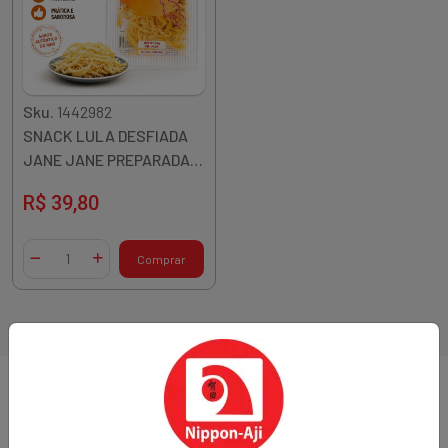
Sku.
1442982
SNACK LULA DESFIADA
JANE JANE PREPARADA
50G TAIWAN
R$ 39,80
Quantidade
Comprar
Diminuir Quantidade
Adicionar Quantidade
1 resultados
Sobre a loja