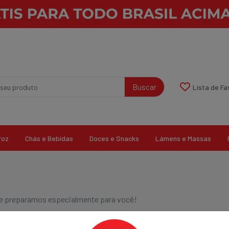
Buscar
Lista de Fa
roz
Chás e Bebidas
Doces e Snacks
Lámens e Massas
que preparamos especialmente para você!
0 resultados