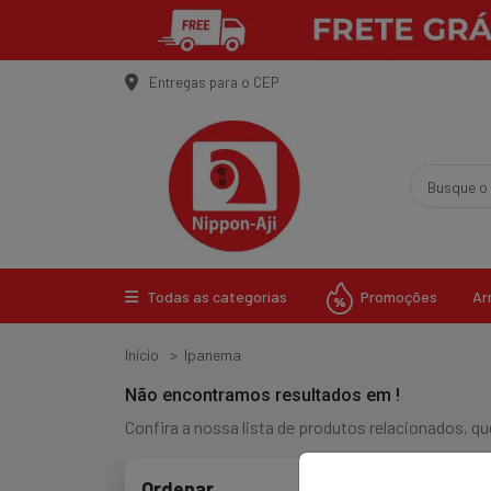
Entregas para o CEP
Promoções
Todas as categorias
Ar
Início
Ipanema
Não encontramos resultados em
!
Confira a nossa lista de produtos relacionados, 
Ordenar