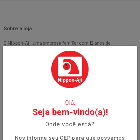
Sobre a loja
O Nippon-Aji, uma empresa familiar com 12 anos de
experiência, é especializada em produtos orientais e naturais.
Fundada no bairro Bigorrilho em Curitiba, temos o
compromisso de oferecer aos nossos clientes qualidade,
preços justos e um atendimento excepcional. Descubra a
autenticidade e a tradição em cada produto!
Institucional
Olá,
Seja bem-vindo(a)!
Termos de Uso
Política de Privacidade
Onde você está?
Prazos de Entrega
Nos informe seu CEP para que possamos