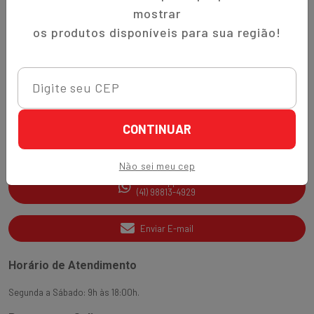
Trocas e Devoluções
mostrar
Quem Somos
os produtos disponíveis para sua região!
Perguntas Frequentes
Nippon-Aji App
Ajuda e Suporte
CONTINUAR
SAC
(41) 3538-2177
Não sei meu cep
WhatsApp
(41) 98813-4929
Enviar E-mail
Horário de Atendimento
Segunda a Sábado: 9h às 18:00h.