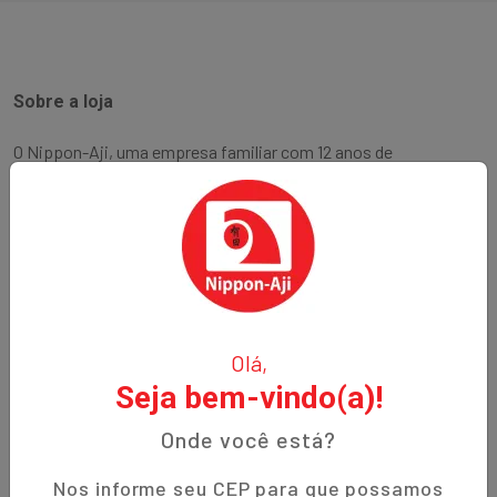
Sobre a loja
O Nippon-Aji, uma empresa familiar com 12 anos de
experiência, é especializada em produtos orientais e naturais.
Fundada no bairro Bigorrilho em Curitiba, temos o
compromisso de oferecer aos nossos clientes qualidade,
preços justos e um atendimento excepcional. Descubra a
autenticidade e a tradição em cada produto!
Institucional
Olá,
Seja bem-vindo(a)!
Termos de Uso
Política de Privacidade
Onde você está?
Prazos de Entrega
Nos informe seu CEP para que possamos