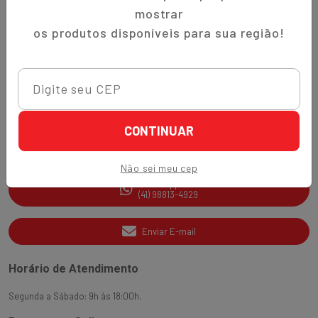
Trocas e Devoluções
mostrar
Quem Somos
os produtos disponíveis para sua região!
Perguntas Frequentes
Nippon-Aji App
Ajuda e Suporte
CONTINUAR
SAC
(41) 3538-2177
Não sei meu cep
WhatsApp
(41) 98813-4929
Enviar E-mail
Horário de Atendimento
Segunda a Sábado: 9h às 18:00h.