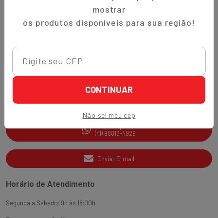
Trocas e Devoluções
mostrar
Quem Somos
os produtos disponíveis para sua região!
Perguntas Frequentes
Nippon-Aji App
Ajuda e Suporte
CONTINUAR
SAC
(41) 3538-2177
Não sei meu cep
WhatsApp
(41) 98813-4929
Enviar E-mail
Horário de Atendimento
Segunda a Sábado: 9h às 18:00h.