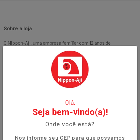
Sobre a loja
O Nippon-Aji, uma empresa familiar com 12 anos de
experiência, é especializada em produtos orientais e naturais.
Fundada no bairro Bigorrilho em Curitiba, temos o
compromisso de oferecer aos nossos clientes qualidade,
preços justos e um atendimento excepcional. Descubra a
autenticidade e a tradição em cada produto!
Institucional
Olá,
Seja bem-vindo(a)!
Termos de Uso
Política de Privacidade
Onde você está?
Prazos de Entrega
Nos informe seu CEP para que possamos