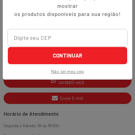
Trocas e Devoluções
mostrar
Quem Somos
os produtos disponíveis para sua região!
Perguntas Frequentes
Nippon-Aji App
Ajuda e Suporte
CONTINUAR
SAC
(41) 3538-2177
Não sei meu cep
WhatsApp
(41) 98813-4929
Enviar E-mail
Horário de Atendimento
Segunda a Sábado: 9h às 18:00h.