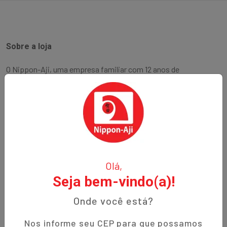
Sobre a loja
O Nippon-Aji, uma empresa familiar com 12 anos de
experiência, é especializada em produtos orientais e naturais.
Fundada no bairro Bigorrilho em Curitiba, temos o
compromisso de oferecer aos nossos clientes qualidade,
preços justos e um atendimento excepcional. Descubra a
autenticidade e a tradição em cada produto!
Institucional
Olá,
Seja bem-vindo(a)!
Termos de Uso
Política de Privacidade
Onde você está?
Prazos de Entrega
Nos informe seu CEP para que possamos