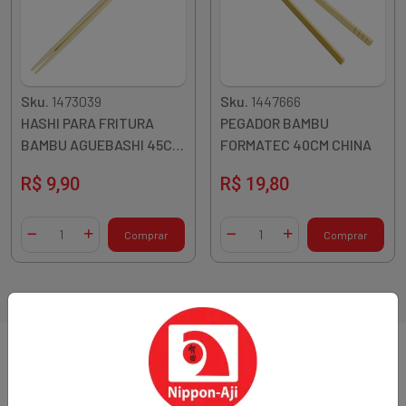
Sku.
1473039
Sku.
1447666
HASHI PARA FRITURA
PEGADOR BAMBU
BAMBU AGUEBASHI 45CM
FORMATEC 40CM CHINA
1 PAR CHINA
R$ 9,90
R$ 19,80
Quantidade
Quantidade
Comprar
Comprar
Diminuir Quantidade
Adicionar Quantidade
Diminuir Quantidade
Adicionar Quantidade
2 resultados
Sobre a loja