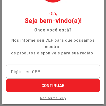
O Nippon-Aji, uma empresa familiar com 12 anos de
Olá,
experiência, é especializada em produtos orientais e naturais.
Seja bem-vindo(a)!
Fundada no bairro Bigorrilho em Curitiba, temos o
compromisso de oferecer aos nossos clientes qualidade,
Onde você está?
preços justos e um atendimento excepcional. Descubra a
autenticidade e a tradição em cada produto!
Nos informe seu CEP para que possamos
mostrar
Institucional
os produtos disponíveis para sua região!
Termos de Uso
Política de Privacidade
Prazos de Entrega
Trocas e Devoluções
CONTINUAR
Quem Somos
Não sei meu cep
Perguntas Frequentes