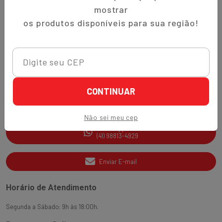
Trocas e Devoluções
mostrar
Quem Somos
os produtos disponíveis para sua região!
Perguntas Frequentes
Nippon-Aji App
Ajuda e Suporte
CONTINUAR
SAC
(41) 3538-2177
Não sei meu cep
WhatsApp
(41) 98813-4929
Enviar E-mail
Horário de Atendimento
Segunda a Sábado: 9h às 18:00h.