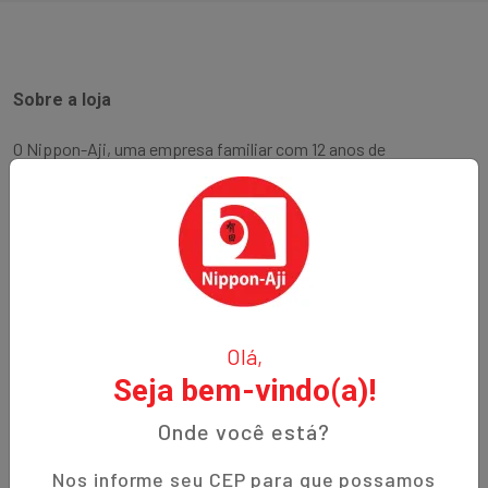
Sobre a loja
O Nippon-Aji, uma empresa familiar com 12 anos de
experiência, é especializada em produtos orientais e naturais.
Fundada no bairro Bigorrilho em Curitiba, temos o
compromisso de oferecer aos nossos clientes qualidade,
preços justos e um atendimento excepcional. Descubra a
autenticidade e a tradição em cada produto!
Institucional
Olá,
Seja bem-vindo(a)!
Termos de Uso
Política de Privacidade
Onde você está?
Prazos de Entrega
Nos informe seu CEP para que possamos