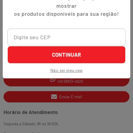
Trocas e Devoluções
mostrar
Quem Somos
os produtos disponíveis para sua região!
Perguntas Frequentes
Nippon-Aji App
Ajuda e Suporte
CONTINUAR
SAC
(41) 3538-2177
Não sei meu cep
WhatsApp
(41) 98813-4929
Enviar E-mail
Horário de Atendimento
Segunda a Sábado: 9h às 18:00h.