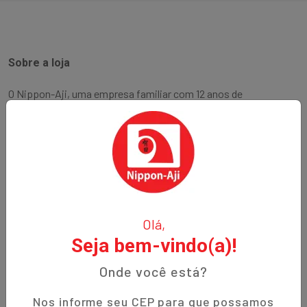
Sobre a loja
O Nippon-Aji, uma empresa familiar com 12 anos de
experiência, é especializada em produtos orientais e naturais.
Fundada no bairro Bigorrilho em Curitiba, temos o
compromisso de oferecer aos nossos clientes qualidade,
preços justos e um atendimento excepcional. Descubra a
autenticidade e a tradição em cada produto!
Institucional
Olá,
Seja bem-vindo(a)!
Termos de Uso
Política de Privacidade
Onde você está?
Prazos de Entrega
Nos informe seu CEP para que possamos