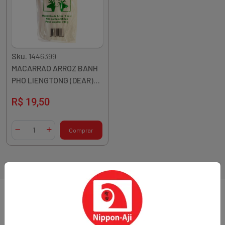
Sku.
1446399
MACARRAO ARROZ BANH
PHO LIENGTONG (DEAR)
5MM 300G TAILANDIA
R$ 19,50
Quantidade
Comprar
Diminuir Quantidade
Adicionar Quantidade
1 resultados
Sobre a loja