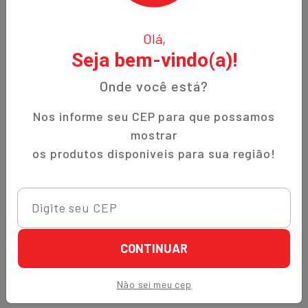
O Nippon-Aji, uma empresa familiar com 12 anos de
Olá,
experiência, é especializada em produtos orientais e naturais.
Seja bem-vindo(a)!
Fundada no bairro Bigorrilho em Curitiba, temos o
compromisso de oferecer aos nossos clientes qualidade,
Onde você está?
preços justos e um atendimento excepcional. Descubra a
autenticidade e a tradição em cada produto!
Nos informe seu CEP para que possamos
mostrar
Institucional
os produtos disponíveis para sua região!
Termos de Uso
Política de Privacidade
Prazos de Entrega
Trocas e Devoluções
CONTINUAR
Quem Somos
Não sei meu cep
Perguntas Frequentes