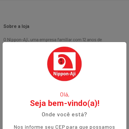
Sobre a loja
O Nippon-Aji, uma empresa familiar com 12 anos de
experiência, é especializada em produtos orientais e naturais.
Fundada no bairro Bigorrilho em Curitiba, temos o
compromisso de oferecer aos nossos clientes qualidade,
preços justos e um atendimento excepcional. Descubra a
autenticidade e a tradição em cada produto!
Institucional
Olá,
Seja bem-vindo(a)!
Termos de Uso
Política de Privacidade
Onde você está?
Prazos de Entrega
Nos informe seu CEP para que possamos