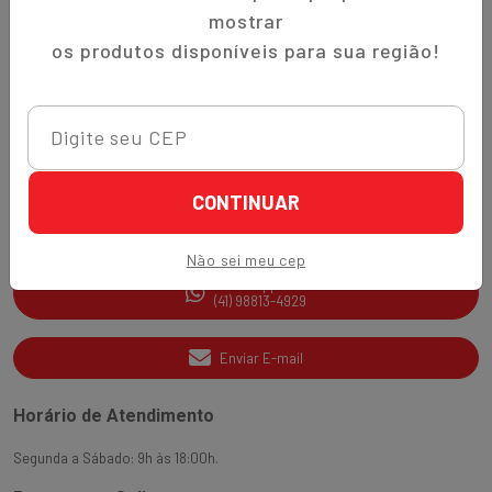
Trocas e Devoluções
mostrar
Quem Somos
os produtos disponíveis para sua região!
Perguntas Frequentes
Nippon-Aji App
Ajuda e Suporte
CONTINUAR
SAC
(41) 3538-2177
Não sei meu cep
WhatsApp
(41) 98813-4929
Enviar E-mail
Horário de Atendimento
Segunda a Sábado: 9h às 18:00h.