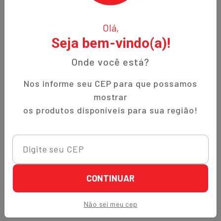
O Nippon-Aji, uma empresa familiar com 12 anos de
Olá,
experiência, é especializada em produtos orientais e naturais.
Seja bem-vindo(a)!
Fundada no bairro Bigorrilho em Curitiba, temos o
compromisso de oferecer aos nossos clientes qualidade,
Onde você está?
preços justos e um atendimento excepcional. Descubra a
autenticidade e a tradição em cada produto!
Nos informe seu CEP para que possamos
mostrar
Institucional
os produtos disponíveis para sua região!
Termos de Uso
Política de Privacidade
Prazos de Entrega
Trocas e Devoluções
CONTINUAR
Quem Somos
Não sei meu cep
Perguntas Frequentes