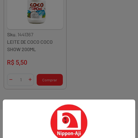
Sku.
1441367
LEITE DE COCO COCO
SHOW 200ML
R$ 5,50
Quantidade
Comprar
Diminuir Quantidade
Adicionar Quantidade
1 resultados
Sobre a loja