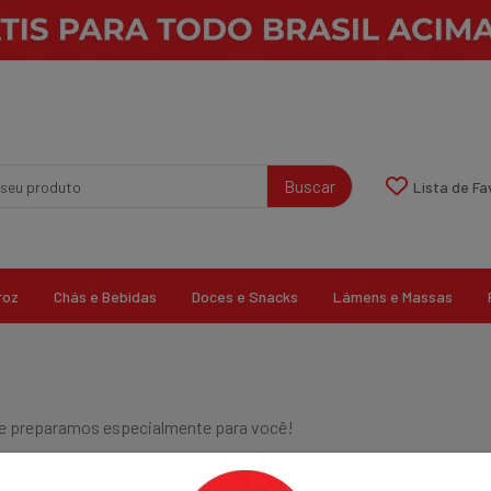
Buscar
Lista de Fa
roz
Chás e Bebidas
Doces e Snacks
Lámens e Massas
que preparamos especialmente para você!
0 resultados