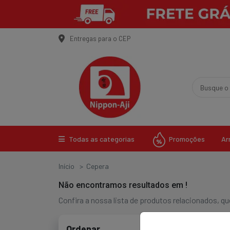
Entregas para o CEP
Promoções
Todas as categorias
Ar
Início
Cepera
Não encontramos resultados em
!
Confira a nossa lista de produtos relacionados, 
Ordenar