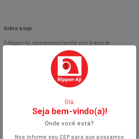
Sobre a loja
O Nippon-Aji, uma empresa familiar com 12 anos de
experiência, é especializada em produtos orientais e naturais.
Fundada no bairro Bigorrilho em Curitiba, temos o
compromisso de oferecer aos nossos clientes qualidade,
preços justos e um atendimento excepcional. Descubra a
autenticidade e a tradição em cada produto!
Institucional
Olá,
Seja bem-vindo(a)!
Termos de Uso
Política de Privacidade
Onde você está?
Prazos de Entrega
Nos informe seu CEP para que possamos