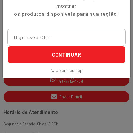
Trocas e Devoluções
mostrar
Quem Somos
os produtos disponíveis para sua região!
Perguntas Frequentes
Nippon-Aji App
Ajuda e Suporte
CONTINUAR
SAC
(41) 3538-2177
Não sei meu cep
WhatsApp
(41) 98813-4929
Enviar E-mail
Horário de Atendimento
Segunda a Sábado: 9h às 18:00h.