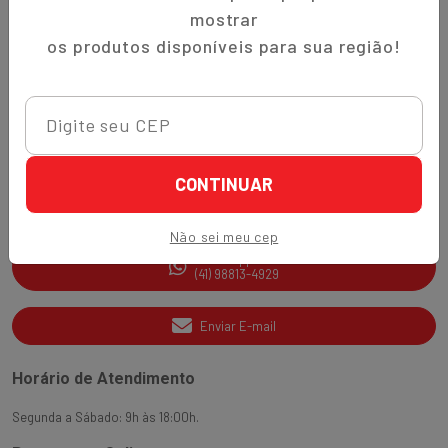
Trocas e Devoluções
mostrar
Quem Somos
os produtos disponíveis para sua região!
Perguntas Frequentes
Nippon-Aji App
Ajuda e Suporte
CONTINUAR
SAC
(41) 3538-2177
Não sei meu cep
WhatsApp
(41) 98813-4929
Enviar E-mail
Horário de Atendimento
Segunda a Sábado: 9h às 18:00h.