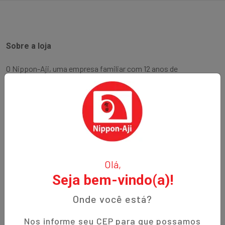
Sobre a loja
O Nippon-Aji, uma empresa familiar com 12 anos de
experiência, é especializada em produtos orientais e naturais.
Fundada no bairro Bigorrilho em Curitiba, temos o
compromisso de oferecer aos nossos clientes qualidade,
preços justos e um atendimento excepcional. Descubra a
autenticidade e a tradição em cada produto!
Institucional
Olá,
Seja bem-vindo(a)!
Termos de Uso
Política de Privacidade
Onde você está?
Prazos de Entrega
Nos informe seu CEP para que possamos